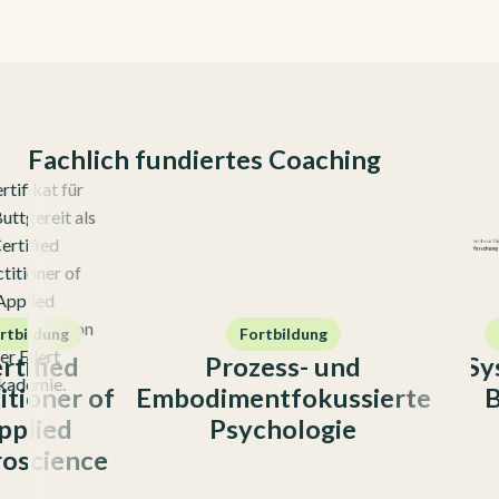
Fachlich fundiertes Coaching
Fortbildung
Masterkurs
Prozess- und
Systemis
 of
Embodimentfokussierte
Beratun
Psychologie
ce