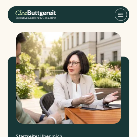
›
Startseite
Über mich